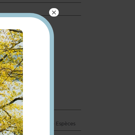
×
ce Fouillère.
 Carte bancaire/crédit · Espèces