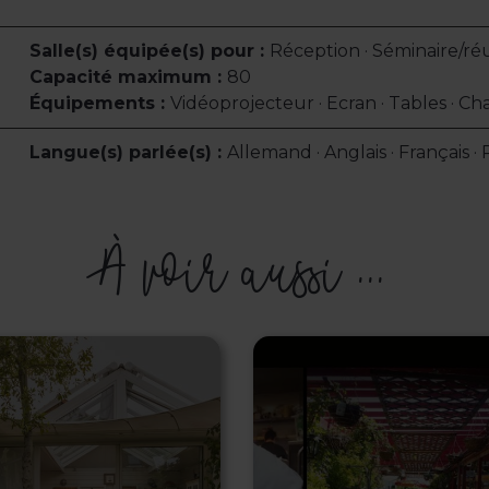
Salle(s) équipée(s) pour :
Réception · Séminaire/ré
Capacité maximum :
80
Équipements :
Vidéoprojecteur · Ecran · Tables · Chai
Langue(s) parlée(s) :
Allemand · Anglais · Français ·
À voir aussi ...