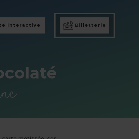
e interactive
Billetterie
ocolaté
ine
 carte métissée, ses