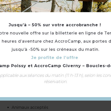
Du 01/01 au 31/12
Ouverture le lundi, mardi et mercredi de 18h à 22h
* Le mercredi de 18h à 22h
* Du jeudi au Dimanche de 10h à 22h
Jusqu’à – 50% sur votre accrobranche !
* Brunch les samedis et dimanches de 10h à 16h
re nouvelle offre sur la billetterie en ligne de Te
* Fermé pour congés annuels du 1er au 25/11/202
3 heures d’aventure chez AccroCamp, aux portes d
* A partir du 26/11 : ouverture du vendredi au dim
jusqu’à -50% sur les créneaux du matin.
Publics :
Cyclistes · Randonneurs · Motards · Accueil
Je profite de l’offre
Animaux acceptés :
Oui
amp Poissy
et
AccroCamp Giverny – Boucles-d
Tourisme adapté :
Non accessible en fauteuil roul
plicable aux séances du matin (11 h-13 h), selon les con
réservation.
Chaise bébé
Toilettes
Animaux acceptés