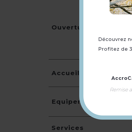
Ouverture
Découvrez not
Profitez de 
Accueil
AccroC
Remise ap
Equipement
Services