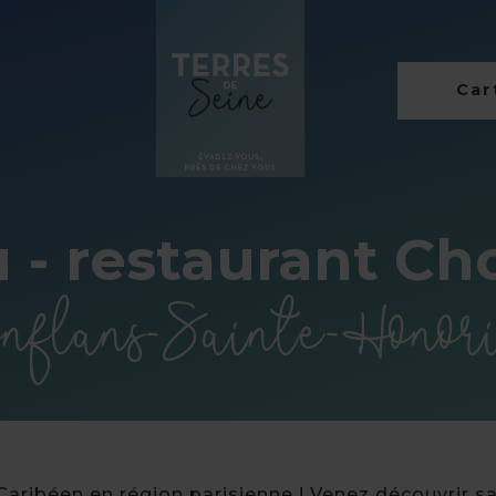
Cart
 - restaurant Ch
nflans-Sainte-Honor
aribéen en région parisienne ! Venez découvrir sa