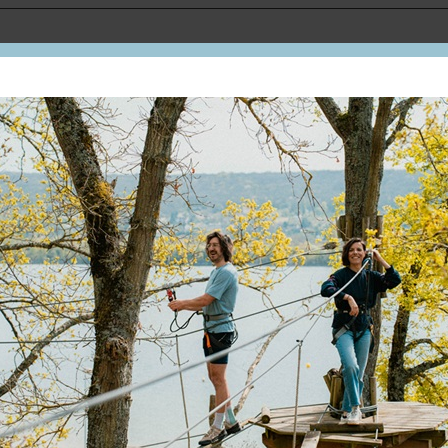
Le bateau est situé en contre-bas des quais de la pla
A 1,1 km de la gare de Conflans-Sainte-Honorine
Bus arrêt Place Fouillères
En ville
Vue sur fleuve ou rivière
Les pieds dans l'eau : rivière ou fleuve
Sur le port
Piste/parcours cyclable à moins de 500 m
Halte fluviale à moins de 500 m
Modes de paiement :
Virement · American Express ·