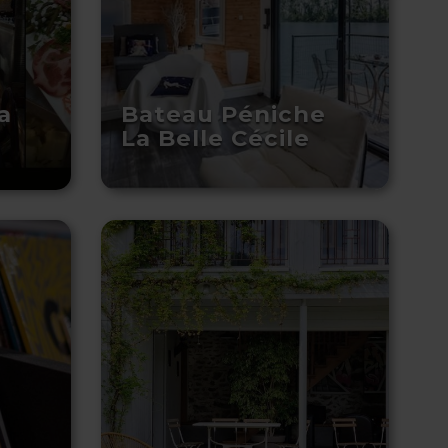
a
Bateau Péniche
La Belle Cécile