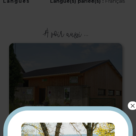
Langues
Langue(s) parlée(s) :
Français
À voir aussi ...
×
Boutique de la Ferme de
la Haye