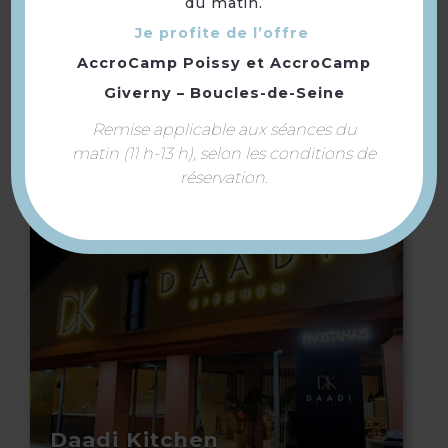
du matin.
Je profite de l’offre
AccroCamp Poissy
et
AccroCamp
Giverny – Boucles-de-Seine
Hôtel la Chaumière
Remise applicable aux séances du
matin (11 h-13 h), selon les conditions de
réservation.
Daadi Kitchen