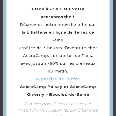
Langues
Langue(s) parlée(s) :
Français
Jusqu’à – 50% sur votre
accrobranche !
Découvrez notre nouvelle offre sur
À voir aussi ...
la billetterie en ligne de Terres de
Seine.
Profitez de 3 heures d’aventure chez
AccroCamp, aux portes de Paris,
avec jusqu’à -50% sur les créneaux
du matin.
Je profite de l’offre
AccroCamp Poissy
et
AccroCamp
Giverny – Boucles-de-Seine
Boutique de la Ferme de
la Haye
Remise applicable aux séances du
matin (11 h-13 h), selon les conditions de