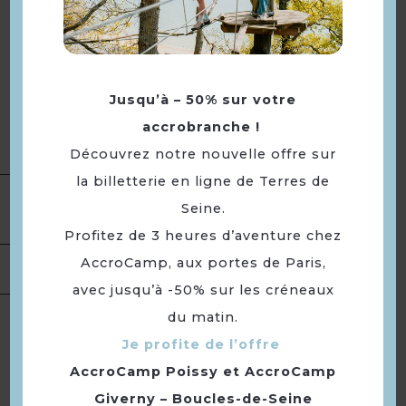
Fermetures exceptionnelles
les 1er janvier et 25 décembre.
Tous les samedis de 10h à 18h.
Ouverture
Fermeture exceptionnelle :
Jusqu’à – 50% sur votre
01/01/2027
accrobranche !
25/12/2026
Découvrez notre nouvelle offre sur
la billetterie en ligne de Terres de
Seine.
Equipement
Parking à proximité
Profitez de 3 heures d’aventure chez
Location de
AccroCamp, aux portes de Paris,
salles
avec jusqu’à -50% sur les créneaux
Langues
Langue(s) parlée(s) :
Français
du matin.
Je profite de l’offre
AccroCamp Poissy
et
AccroCamp
Giverny – Boucles-de-Seine