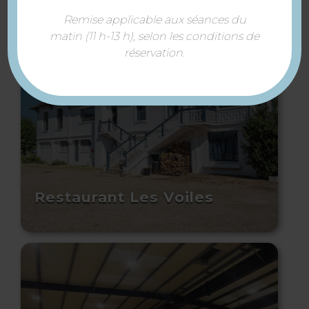
À voir aussi ...
Remise applicable aux séances du
matin (11 h-13 h), selon les conditions de
réservation.
Restaurant Les Voiles