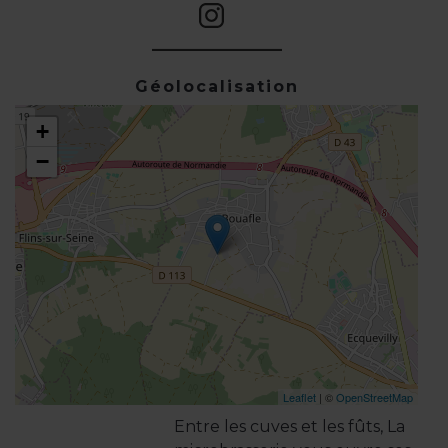
Géolocalisation
+
−
Leaflet
| ©
OpenStreetMap
Entre les cuves et les fûts, La