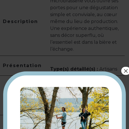
microbrasserie vous ouvre ses
portes pour une dégustation
simple et conviviale, au cœur
Description
même du lieu de production.
Une expérience authentique,
sans décor superflu, où
l’essentiel est dans la bière et
l’échange.
Présentation
×
Type(s) détaillé(s) :
Artisans
Arrêt de BUS BALTO à 650 m
ligne 6593 direction Gare
Compléments
Elisabethville
localisation
A la campagne
Toute l'année le samedi.