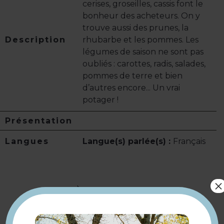
cerises, groseilles, cassis font le
bonheur des acheteurs. On y
trouve aussi des prunes, la
Description
rhubarbe et les pommes. Les
légumes de saison ne sont pas
oubliés : carottes, radis, salades,
pommes de terre et bien
d’autres encore... Un vrai
potager !
Présentation
Langues
Langue(s) parlée(s) :
Français
×
À voir aussi ...