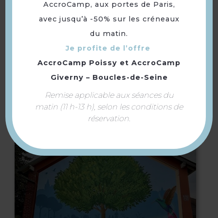
AccroCamp, aux portes de Paris,
avec jusqu’à -50% sur les créneaux
du matin.
Je profite de l’offre
AccroCamp Poissy
et
AccroCamp
Giverny – Boucles-de-Seine
Remise applicable aux séances du
L’Atelier de la bicyclette
matin (11 h-13 h), selon les conditions de
réservation.