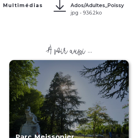
Multimédias
Ados/Adultes_Poissy
jpg - 936.2ko
À voir aussi ...
Parc Meissonier