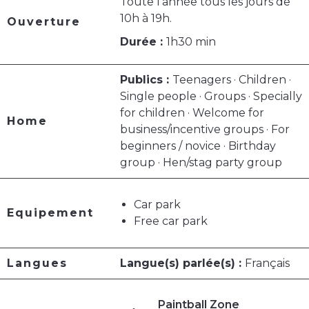
Toute l'année tous les jours de
10h à 19h.
Ouverture
Durée :
1h30 min
Publics :
Teenagers · Children ·
Single people · Groups · Specially
for children · Welcome for
Home
business/incentive groups · For
beginners / novice · Birthday
group · Hen/stag party group
Car park
Equipement
Free car park
Langues
Langue(s) parlée(s) :
Français
Paintball Zone