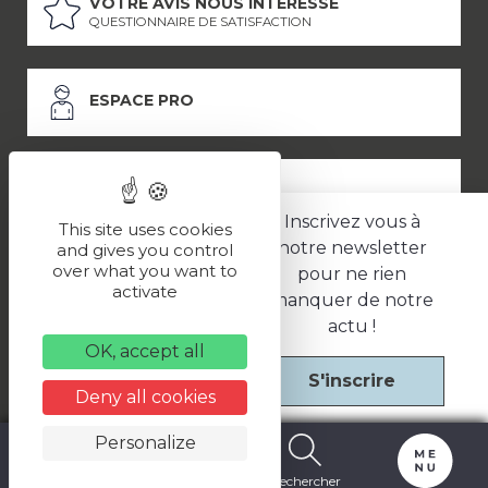
VOTRE AVIS NOUS INTÉRESSE
QUESTIONNAIRE DE SATISFACTION
ESPACE PRO
ESPACE PRESSE
Inscrivez vous à
This site uses cookies
notre newsletter
and gives you control
over what you want to
pour ne rien
LES PARTENAIRES
activate
manquer de notre
–
–
Mentions légales
Politique de confidentialité
CGV
actu !
OK, accept all
S'inscrire
Une réalisation
Deny all cookies
Personalize
Carte
Billetterie
Rechercher