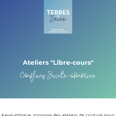
Cookies management panel
Ateliers "Libre-cours"
Conflans-Sainte-Honorine
Kaval-éthique, propose des ateliers de couture pour