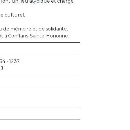
font un lieu atypique et chargé
ne culturel.
u de mémoire et de solidarité,
nt à Conflans-Sainte-Honorine.
234 - 1237
 J