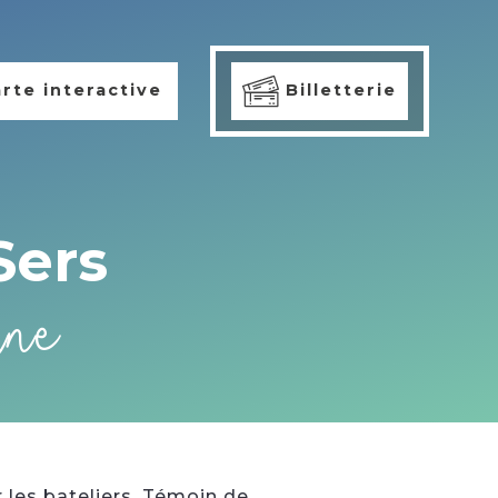
rte interactive
Billetterie
Sers
ine
r les bateliers. Témoin de