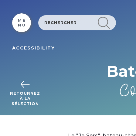
Cookies management panel
ACCESSIBILITY
Bat
Co
RETOURNEZ
À LA
SÉLECTION
Le "Je Sers", bateau-chap