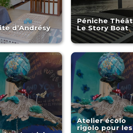
Péniche Théât
ite d’Andrésy
Le Story Boat
Atelier écolo
rigolo pour les