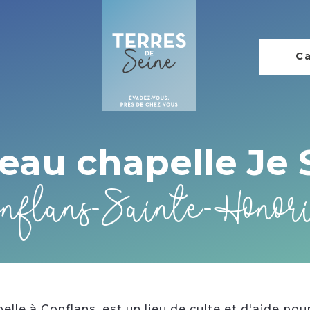
Ca
eau chapelle Je 
nflans-Sainte-Honor
elle à Conflans, est un lieu de culte et d'aide pou