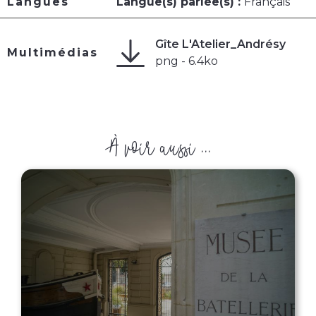
Langues
Langue(s) parlée(s) :
Français
Gîte L'Atelier_Andrésy
Multimédias
png - 6.4ko
À voir aussi ...