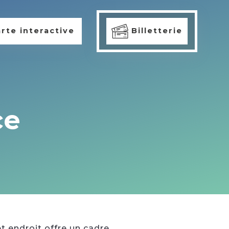
rte interactive
Billetterie
ce
et endroit offre un cadre