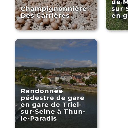
de M
Champignonnière
sur-
Des Carrières
en g
Randonnée
pédestre de gare
en gare de Triel-
sur-Seine à Thun-
le-Paradis