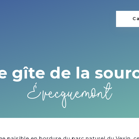
Ca
e gîte de la sour
Évecquemont
ge paisible en bordure du parc naturel du Vexin, c