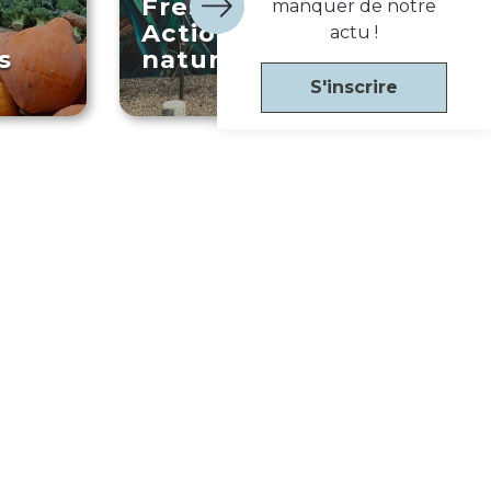
Fresque murale :
manquer de notre
a
Action grandeur
actu !
s
nature
S'inscrire