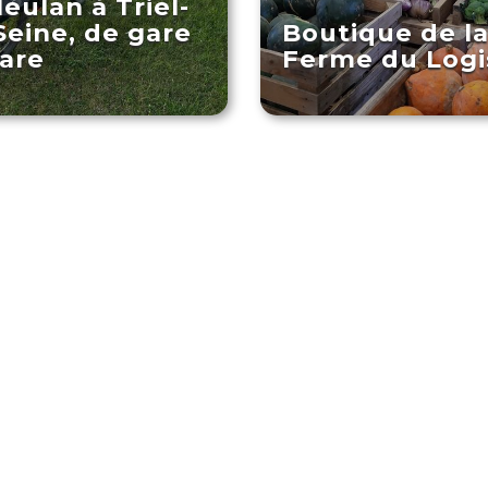
eulan à Triel-
Seine, de gare
Boutique de l
are
Ferme du Logi