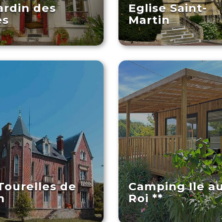
ardin des
Eglise Saint-
es
Martin
Tourelles de
Camping Ile a
n
Roi **