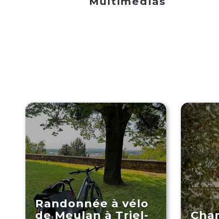
Multimédias
Randonnée à vélo
de Meulan à Triel-
Cha