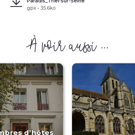
Paradis_Triel-sur-Seine
gpx - 35.6ko
À voir aussi ...
mbres d’hôtes