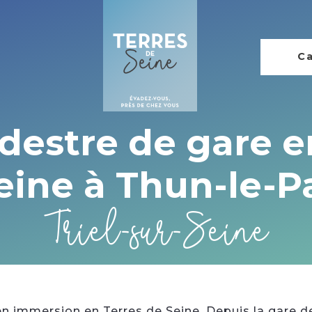
Ca
stre de gare en
eine à Thun-le-P
Triel-sur-Seine
 immersion en Terres de Seine. Depuis la gare de