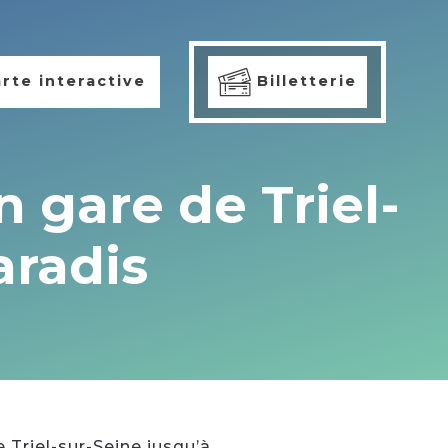
rte interactive
Billetterie
 gare de Triel-
aradis
 Triel-sur-Seine jusqu’à