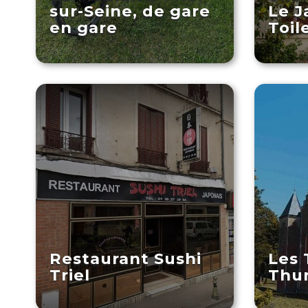
sur-Seine, de gare
Le J
en gare
Toil
Restaurant Sushi
Les 
Triel
Thu