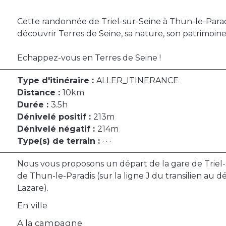
Cette randonnée de Triel-sur-Seine à Thun-le-Parad
découvrir Terres de Seine, sa nature, son patrimoine
Echappez-vous en Terres de Seine !
Type d'itinéraire :
ALLER_ITINERANCE
Distance :
10km
Durée :
3.5h
Dénivelé positif :
213m
Dénivelé négatif :
214m
Type(s) de terrain :
· · ·
Nous vous proposons un départ de la gare de Triel-s
de Thun-le-Paradis (sur la ligne J du transilien au d
Lazare).
En ville
A la campagne