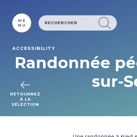
Cookies management panel
ACCESSIBILITY
Randonnée péde
sur-S
RETOURNEZ
À LA
SÉLECTION
Une randonnée à pied en