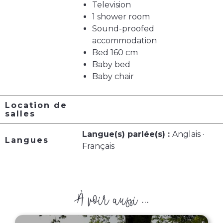
Television
1 shower room
Sound-proofed
accommodation
Bed 160 cm
Baby bed
Baby chair
Location de
salles
Langue(s) parlée(s) :
Anglais ·
Langues
Français
À voir aussi ...