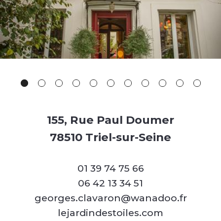
155, Rue Paul Doumer
78510 Triel-sur-Seine
01 39 74 75 66
06 42 13 34 51
georges.clavaron@wanadoo.fr
lejardindestoiles.com