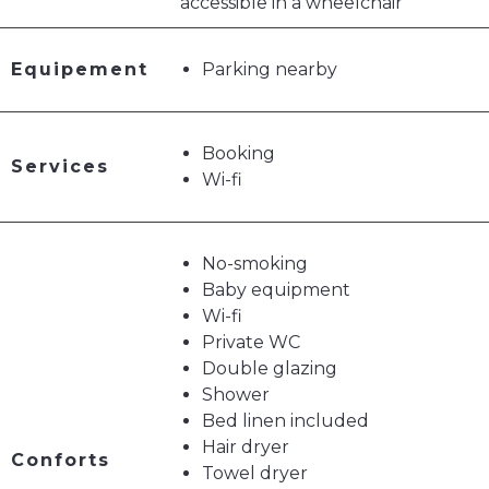
accessible in a wheelchair
Equipement
Parking nearby
Booking
Services
Wi-fi
No-smoking
Baby equipment
Wi-fi
Private WC
Double glazing
Shower
Bed linen included
Hair dryer
Conforts
Towel dryer