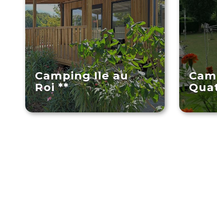
Camping Ile au
Cam
Roi **
Quat