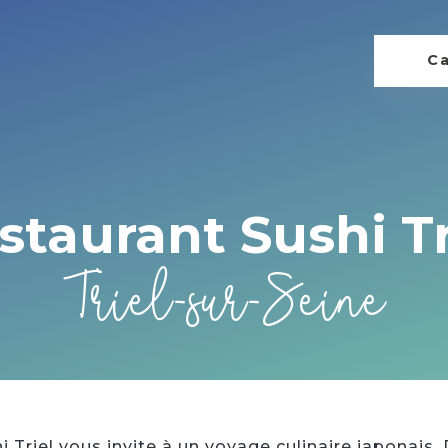
Ca
staurant Sushi Tr
Triel-sur-Seine
hi Triel vous invite à un voyage culinaire japonais