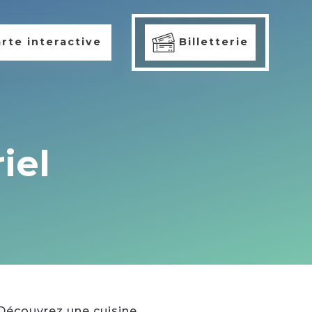
rte interactive
Billetterie
iel
. Découvrez une cuisine