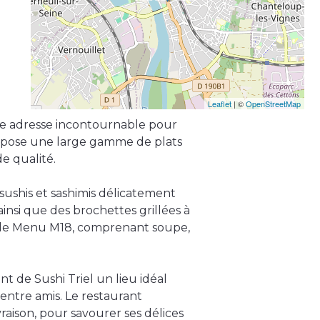
Leaflet
| ©
OpenStreetMap
une adresse incontournable pour
ropose une large gamme de plats
de qualité.
s sushis et sashimis délicatement
insi que des brochettes grillées à
as le Menu M18, comprenant soupe,
t de Sushi Triel un lieu idéal
entre amis. Le restaurant
aison, pour savourer ses délices