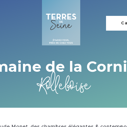
Ca
aine de la Corn
Rolleboise
laude Monet, des chambres élégantes & contempo