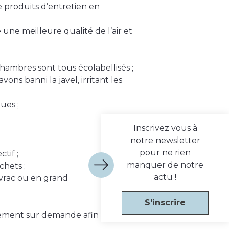
 produits d’entretien en
e une meilleure qualité de l’air et
 chambres sont tous écolabellisés ;
ons banni la javel, irritant les
ues ;
Inscrivez vous à
notre newsletter
pour ne rien
tif ;
manquer de notre
chets ;
actu !
 vrac ou en grand
S'inscrire
quement sur demande afin de