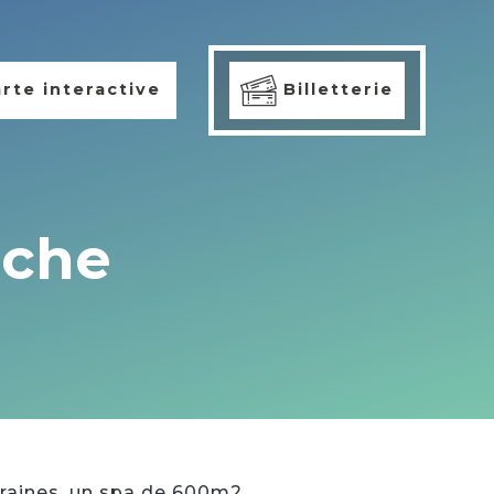
rte interactive
Billetterie
iche
raines, un spa de 600m2