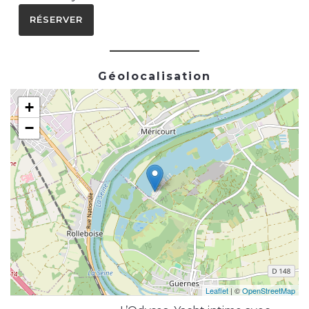
RÉSERVER
Géolocalisation
+
−
Leaflet
| ©
OpenStreetMap