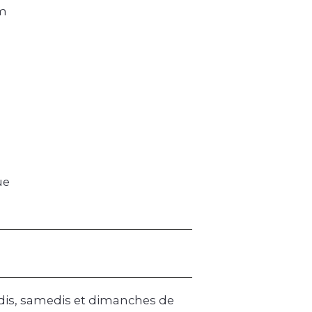
 m
ue
edis, samedis et dimanches de