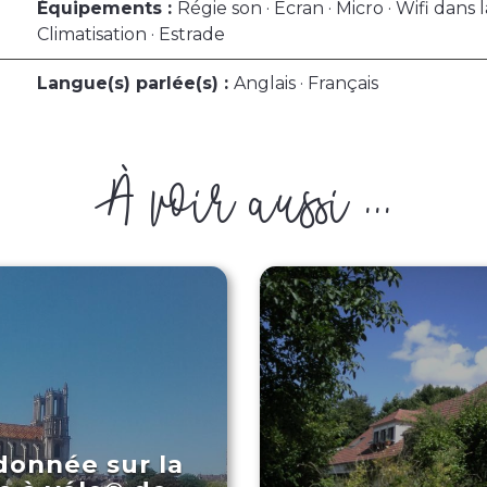
Équipements :
Régie son · Ecran · Micro · Wifi dans la
Climatisation · Estrade
Langue(s) parlée(s) :
Anglais · Français
À voir aussi ...
onnée sur la