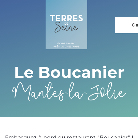
Ca
Le Boucanier
Mantes-la-Jolie
Embarquez à bord du restaurant "Boucanier" !