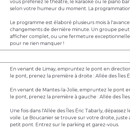
vous préfériez le théâtre, le karaoké ou le piano b
selon votre humeur du moment. La programmation e
Le programme est élaboré plusieurs mois à l'avance, 
changements de dernière minute. Un groupe peut s
afficher complet, ou une fermeture exceptionnelle p
pour ne rien manquer !
En venant de Limay, empruntez le pont en direction 
le pont, prenez la première à droite : Allée des Îles É
En venant de Mantes-la-Jolie, empruntez le pont en 
le pont, prenez la première à gauche : Allée des Îles
Une fois dans l'Allée des Îles Éric Tabarly, dépassez 
voile. Le Boucanier se trouve sur votre droite, juste 
petit pont. Entrez sur le parking et garez-vous.