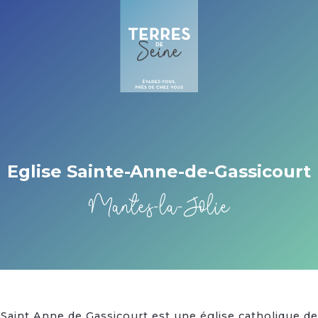
Cookies management panel
Eglise Sainte-Anne-de-Gassicourt
Mantes-la-Jolie
Saint Anne de Gassicourt est une église catholique de