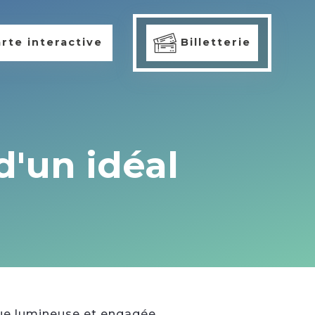
rte interactive
Billetterie
d'un idéal
que lumineuse et engagée.