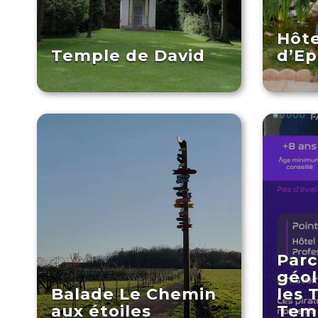
Hôte
Temple de David
d’E
Parc
géol
Balade Le Chemin
les 
aux étoiles
Tem