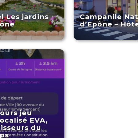
l Les jardins
Campanile Na
pône
d’Epône – Hôt
ours jeu
ocalisé EVA,
Tisseurs du
ps