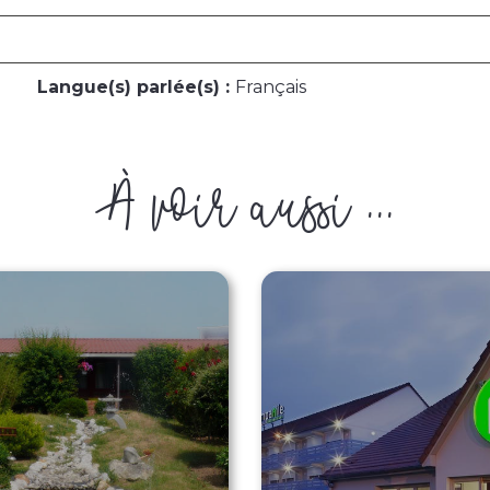
Langue(s) parlée(s) :
Français
À voir aussi ...