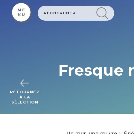
Cookies management panel
Fresque m
RETOURNEZ
À LA
SÉLECTION
Un mur, une œuvre : "Épô