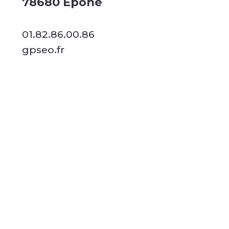
78680 Épône
01.82.86.00.86
gpseo.fr