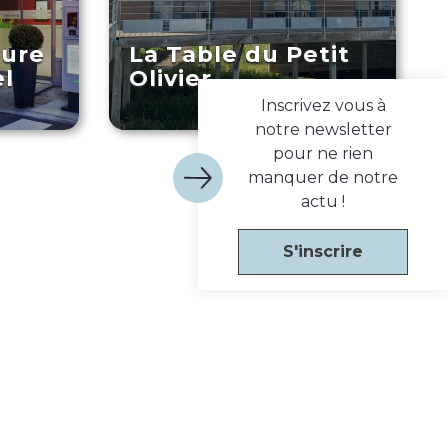
ture
La Table du Petit
el
Olivier
Inscrivez vous à
notre newsletter
pour ne rien
manquer de notre
actu !
S'inscrire