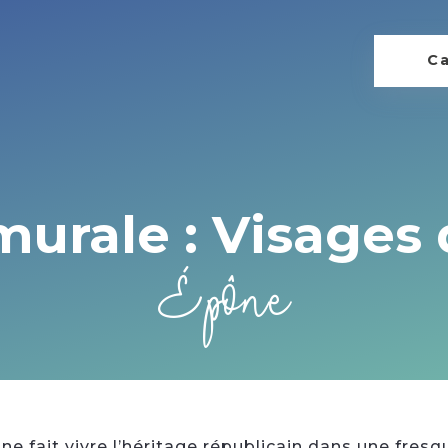
Ca
urale : Visages 
Épône
ne fait vivre l’héritage républicain dans une fres