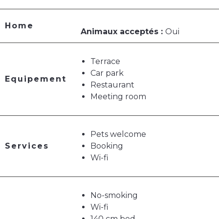
Home
Animaux acceptés :
Oui
Terrace
Car park
Equipement
Restaurant
Meeting room
Pets welcome
Services
Booking
Wi-fi
No-smoking
Wi-fi
140 cm bed