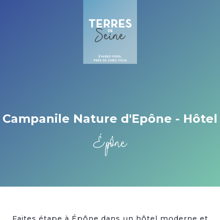
Cookies management panel
Campanile Nature d'Epône - Hôtel
Épône
Faites étape à Épône dans un hôtel moderne et