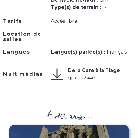
Type(s) de terrain :
· · ·
Tarifs
Accès libre.
Location de
salles
Langues
Langue(s) parlée(s) :
Français
De la Gare à la Plage
Multimédias
gpx - 12.4ko
À voir aussi ...