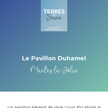
Cookies management panel
Le Pavillon Duhamel
Mantes-la-Jolie
Un pavillon élégant de style Louis XVI abrite la