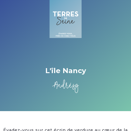
Cookies management panel
L'île Nancy
Andrésy
Évadez-vous sur cet écrin de verdure au cœur de la