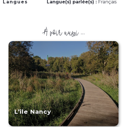
Langues
Langue(s) parlée(s) :
Français
À voir aussi ...
L’île Nancy