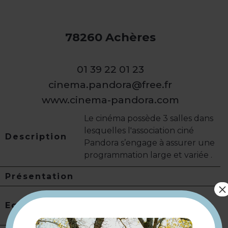
78260 Achères
01 39 22 01 23
cinema.pandora@free.fr
www.cinema-pandora.com
Le cinéma possède 3 salles dans
lesquelles l'association ciné
Description
Pandora s’engage à assurer une
programmation large et variée .
Présentation
×
Equipement
Salle de cinéma