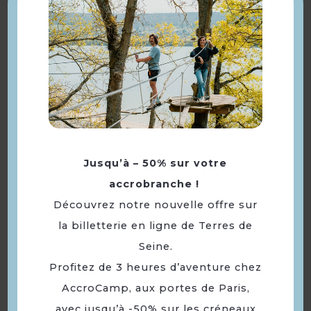
Langues
Langue(s) parlée(s) :
Français
À voir aussi ...
Jusqu’à – 50% sur votre
accrobranche !
Découvrez notre nouvelle offre sur
la billetterie en ligne de Terres de
Seine.
Restaurant O Val Do
Profitez de 3 heures d’aventure chez
Tamega
AccroCamp, aux portes de Paris,
avec jusqu’à -50% sur les créneaux