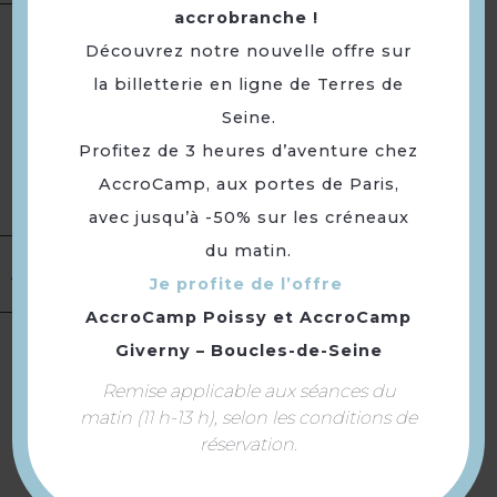
accrobranche !
Du 02/01 au 31/12
Découvrez notre nouvelle offre sur
Ouverture le mardi, mercredi
la billetterie en ligne de Terres de
et jeudi de 12h à 15h. Le
Seine.
Ouverture
vendredi de 12h à 15h et de
19h30 à 0h. Le samedi de 12h à
Profitez de 3 heures d’aventure chez
0h. Le dimanche de 12h à 16h.
AccroCamp, aux portes de Paris,
Fermé le lundi.
avec jusqu’à -50% sur les créneaux
du matin.
Publics :
Pass vaccinal
Accueil
Je profite de l’offre
obligatoire
AccroCamp Poissy
et
AccroCamp
Giverny – Boucles-de-Seine
Aire de jeux
Terrain clos
Remise applicable aux séances du
Equipement
Bar
matin (11 h-13 h), selon les conditions de
Terrasse
réservation.
Salle de projection