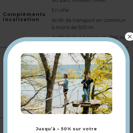
du parc forestier millet
En ville
Compléments
localisation
Arrêt de transport en commun
à moins de 500 m
×
Arrêt de bus à moins de 500 m
Vendredi soir, kir offert.
Complément :
Vendredi soir,
kir offert.
Modes de paiement :
Carte
Tarifs
bancaire/crédit · Chèque ·
Espèces · Titre Restaurant ·
Carte Ticket Restaurant ·
Paiement sans contact · Apple
Pay
Complément
appelez le 01 39 11 38 21
réservation
Jusqu’à – 50% sur votre