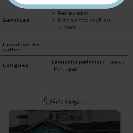
Restauration
Services
Plats à emporter/Plats
cuisinés
Location de
salles
Langue(s) parlée(s) :
Français
Langues
· Portugais
À voir aussi ...