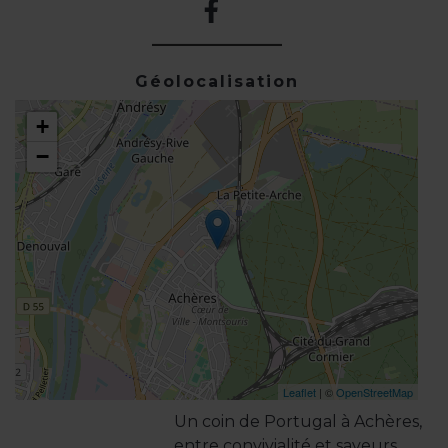
Géolocalisation
+
−
Leaflet
| ©
OpenStreetMap
Un coin de Portugal à Achères,
entre convivialité et saveurs