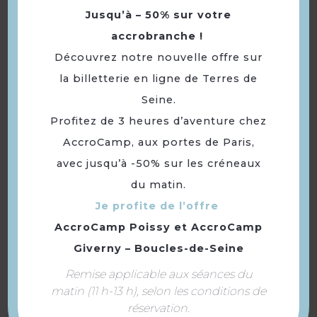
Jusqu’à – 50% sur votre
accrobranche !
Découvrez notre nouvelle offre sur
la billetterie en ligne de Terres de
Hôtel ibis Poissy
Seine.
Profitez de 3 heures d’aventure chez
AccroCamp, aux portes de Paris,
avec jusqu’à -50% sur les créneaux
du matin.
Je profite de l’offre
AccroCamp Poissy
et
AccroCamp
Giverny – Boucles-de-Seine
Remise applicable aux séances du
matin (11 h-13 h), selon les conditions de
réservation.