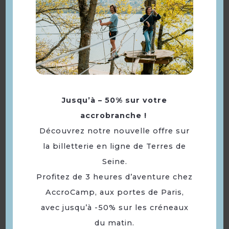
Langues
Langue(s) parlée(s) :
Français
À voir aussi ...
Jusqu’à – 50% sur votre
accrobranche !
Découvrez notre nouvelle offre sur
la billetterie en ligne de Terres de
Seine.
Profitez de 3 heures d’aventure chez
AccroCamp, aux portes de Paris,
Halte Patrimoine
avec jusqu’à -50% sur les créneaux
du matin.