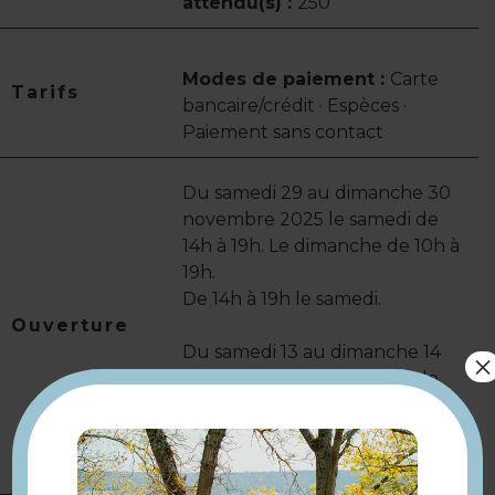
attendu(s) :
250
Modes de paiement :
Carte
Tarifs
bancaire/crédit · Espèces ·
Paiement sans contact
Du samedi 29 au dimanche 30
novembre 2025 le samedi de
14h à 19h. Le dimanche de 10h à
19h.
De 14h à 19h le samedi.
Ouverture
Du samedi 13 au dimanche 14
×
décembre 2025 le samedi de
14h à 19h. Le dimanche de 10h à
19h.
De 14h à 19h le samedi.