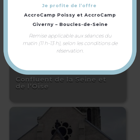
Je profite de l’offre
AccroCamp Poissy
et
AccroCamp
Giverny – Boucles-de-Seine
Remise applicable aux séances du
matin (11 h-13 h), selon les conditions de
réservation.
Confluent de la Seine et
de l’Oise