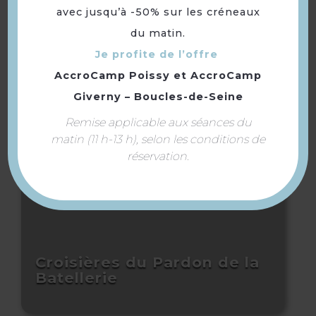
avec jusqu’à -50% sur les créneaux
du matin.
Restaurant Del Arte
Je profite de l’offre
AccroCamp Poissy
et
AccroCamp
Giverny – Boucles-de-Seine
Remise applicable aux séances du
matin (11 h-13 h), selon les conditions de
réservation.
Croisières du Pardon de la
Batellerie