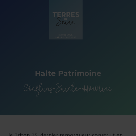
Panneau de gestion des cookies
Halte Patrimoine
Conflans-Sainte-Honorine
le Triton 25, dernier remorqueur construit en