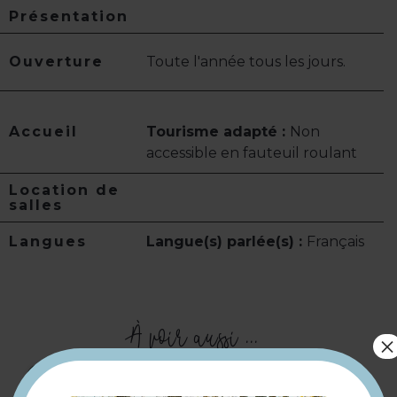
Présentation
Ouverture
Toute l'année tous les jours.
Accueil
Tourisme adapté :
Non
accessible en fauteuil roulant
Location de
salles
Langues
Langue(s) parlée(s) :
Français
À voir aussi ...
×