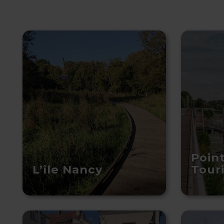
Point
L’île Nancy
Tour