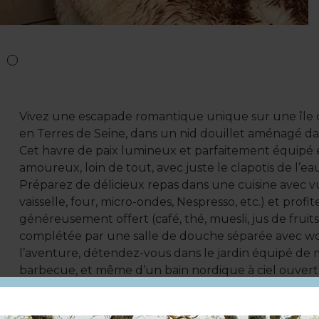
Vivez une escapade romantique unique sur une île d
en Terres de Seine, dans un nid douillet aménagé d
Cet havre de paix lumineux et parfaitement équipé e
amoureux, loin de tout, avec juste le clapotis de l’
Préparez de délicieux repas dans une cuisine avec vue 
vaisselle, four, micro-ondes, Nespresso, etc.) et profit
généreusement offert (café, thé, muesli, jus de fruit
complétée par une salle de douche séparée avec wc
l’aventure, détendez-vous dans le jardin équipé de
barbecue, et même d’un bain nordique à ciel ouvert (
cadre parfait pour créer des souvenirs inoubliables à