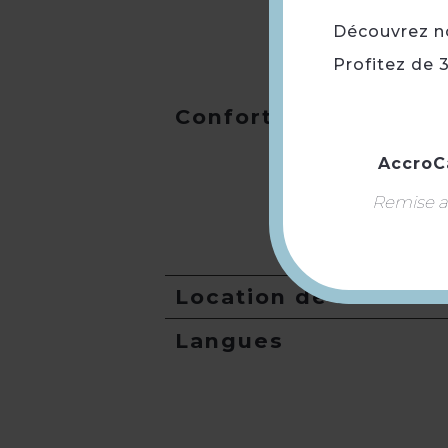
Découvrez not
Profitez de 
Conforts
AccroC
Remise ap
Location de salles
Langues