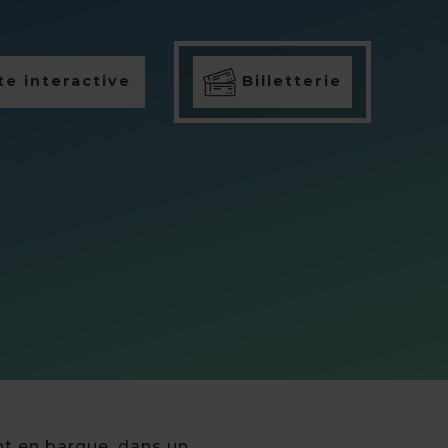
e interactive
Billetterie
t en barque, dans un