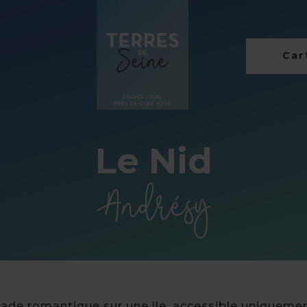
Cart
Le Nid
Andrésy
ade romantique sur une île, accessible uniquemen