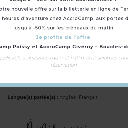
Douche
re nouvelle offre sur la billetterie en ligne de Te
Draps compris
3 heures d’aventure chez AccroCamp, aux portes d
Lave linge collectif
Réfrigérateur
jusqu’à -50% sur les créneaux du matin.
Sèche cheveux
Je profite de l’offre
Balcon
amp Poissy
et
AccroCamp Giverny – Boucles-d
Bouilloire
Machine à café
plicable aux séances du matin (11 h-13 h), selon les con
Ventilateur
réservation.
Lit 200 cm
Langue(s) parlée(s) :
Anglais · Français
À voir aussi ...