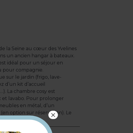
e la Seine au cœur des Yvelines
ans un ancien hangar à bateaux.
st idéal pour un séjour en
eau pour compagnie.
sur le jardin (frigo, lave-
ez d’un kit d’accueil
s…). La chambre cosy est
 et lavabo. Pour prolonger
 meubles en métal, d’un
×
en option sur réservation). Le
 deux !