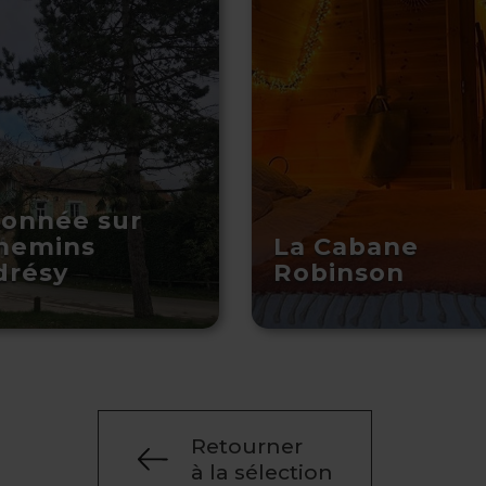
onnée sur
chemins
La Cabane
drésy
Robinson
Retourner
à la sélection