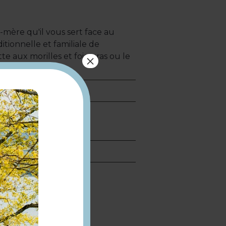
d-mère qu'il vous sert face au
ditionnelle et familiale de
te aux morilles et foie gras ou le
×
.