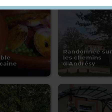
Randonnée su
able
les chemins
caine
d’Andrésy