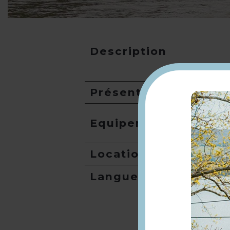
Description
Présentation
Equipement
Location de salles
Langues