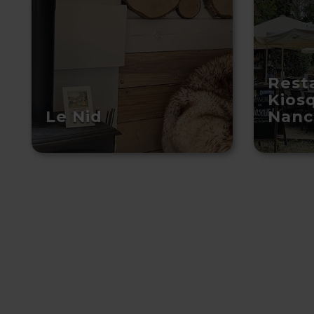
Rest
Kiosq
Le Nid
Nanc