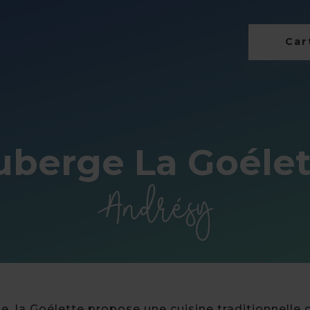
Cart
uberge La Goélet
Andrésy
ine, la Goélette propose une cuisine traditionnell