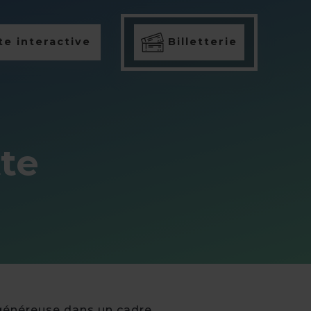
e interactive
Billetterie
te
e généreuse dans un cadre