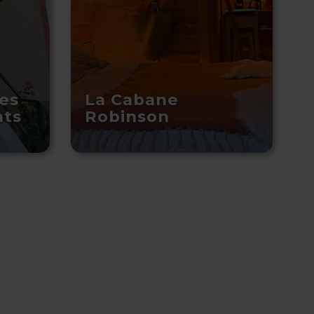
es
La Cabane
ats
Robinson