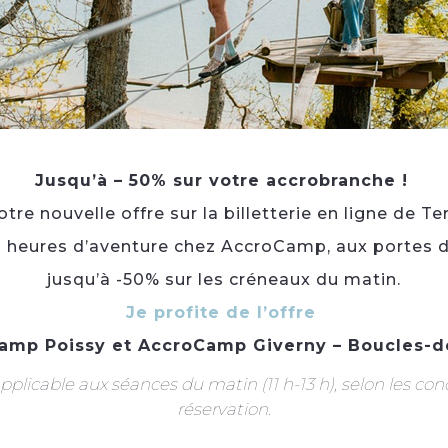
Jusqu’à – 50% sur votre accrobranche !
re nouvelle offre sur la billetterie en ligne de Te
3 heures d’aventure chez AccroCamp, aux portes d
jusqu’à -50% sur les créneaux du matin.
Je profite de l’offre
bre d’Hôte à
Point Info
ésy
Tourisme
amp Poissy
et
AccroCamp Giverny – Boucles-d
plicable aux séances du matin (11 h-13 h), selon les con
réservation.