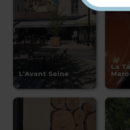
La T
L’Avant Seine
Maro