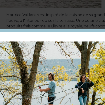
Maurice Vaillant s'est inspiré de la cuisine de sa gran
fleuve, à l'intérieur ou sur la terrasse. Une cuisine tra
produits frais comme le Lièvre à la royale, oeufs cocot
gratin de fruits de mer gratiné. Grande carte des vins
Parking à proximité
Langue(s) parlée(s) :
Français
À voir aussi ...