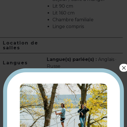
Lit 90 cm
Lit 160 cm
Chambre familiale
Linge compris
Location de
salles
Langue(s) parlée(s) :
Anglais ·
Langues
×
Russe
À voir aussi ...