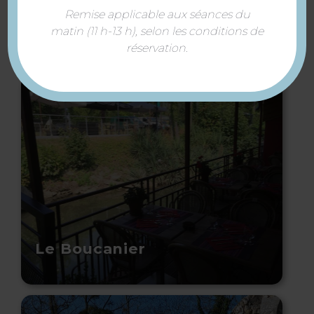
vélo® de Mantes-la-Jolie à
Remise applicable aux séances du
Follainville-Dennemont
matin (11 h-13 h), selon les conditions de
réservation.
Le Boucanier