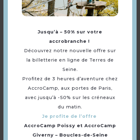
Jusqu’à – 50% sur votre
Randonnée sur la Seine à
accrobranche !
Vélo® ~ de Mantes-la-Jolie
Découvrez notre nouvelle offre sur
à Rolleboise
la billetterie en ligne de Terres de
Seine.
Profitez de 3 heures d’aventure chez
AccroCamp, aux portes de Paris,
avec jusqu’à -50% sur les créneaux
du matin.
Je profite de l’offre
AccroCamp Poissy
et
AccroCamp
Giverny – Boucles-de-Seine
Randonnée sur la Seine à