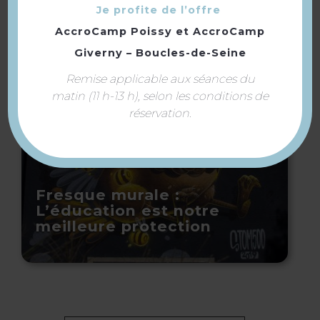
Bluegreen Guerville
Je profite de l’offre
AccroCamp Poissy
et
AccroCamp
Giverny – Boucles-de-Seine
Remise applicable aux séances du
matin (11 h-13 h), selon les conditions de
réservation.
Fresque murale :
L’éducation est notre
meilleure protection