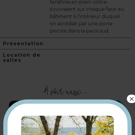
fenêtres en plein-cintre
s'ouvraient sur chaque face du
bâtiment à l'intérieur duquel
on accédait par une porte
percée dans la paroi sud.
Présentation
Location de
salles
À voir aussi ...
×