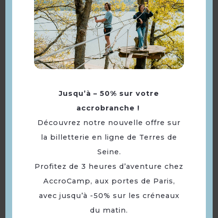
Les Hauts de La
Vaucouleurs
Jusqu’à – 50% sur votre
accrobranche !
Découvrez notre nouvelle offre sur
la billetterie en ligne de Terres de
Seine.
Profitez de 3 heures d’aventure chez
AccroCamp, aux portes de Paris,
avec jusqu’à -50% sur les créneaux
Restaurant du Golf
du matin.