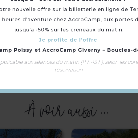
re nouvelle offre sur la billetterie en ligne de Te
3 heures d’aventure chez AccroCamp, aux portes d
Fermé temporairement.
jusqu’à -50% sur les créneaux du matin.
Je profite de l’offre
Terrasse
amp Poissy
et
AccroCamp Giverny – Boucles-d
plicable aux séances du matin (11 h-13 h), selon les con
réservation.
Langue(s) parlée(s) :
Français
À voir aussi ...