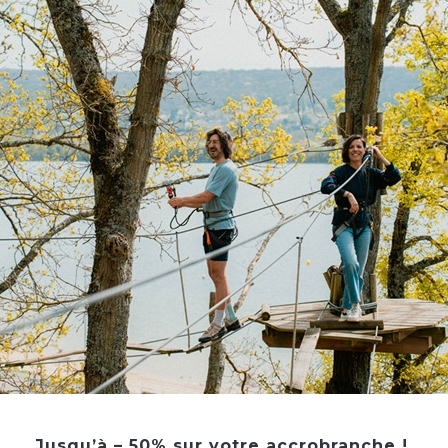
Situé au sein du Golf Bluegreen de Guerville, le res
emplacement privilégié avec vue directe sur le parco
non, il accueille les convives dans un environnement 
détente.
La carte évolue au fil des saisons, mettant en avant d
avec soin par une équipe expérimentée. On y retrouv
revisités, des spécialités régionales et des suggesti
simple, savoureuse et équilibrée.
La grande terrasse est un atout majeur aux beaux jo
plein air. Le lieu se prête aussi bien à un repas entre
ou un événement privé. Des espaces peuvent être p
Pour plus d’informations sur les menus, horaires ou pr
consulter leur site internet ou à les contacter direc
Jusqu’à – 50% sur votre accrobranche !