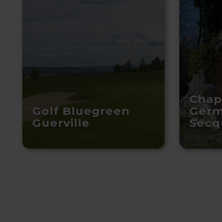
Chape
Golf Bluegreen
Germ
Guerville
Secq