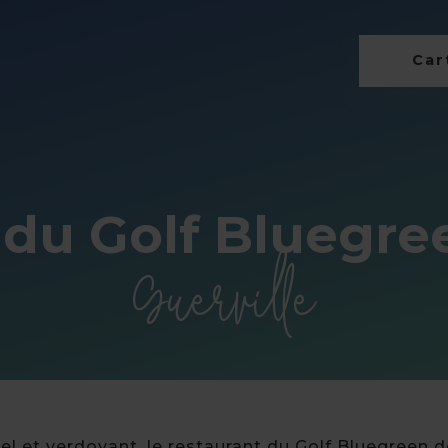
Cart
du Golf Bluegre
Guerville
el et verdoyant, le restaurant du Golf Bluegreen 