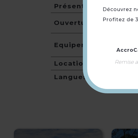
Présentation
Découvrez not
Profitez de 
Ouverture
Equipement
AccroC
Remise ap
Location de salles
Langues