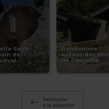
lle Saint-
Randonnée
ain de
autour des lavo
ueval
de Guerville
Retourner
à la sélection