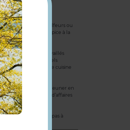
taurant bénéficie d’un
urs. Ouvert à tous, golfeurs ou
calme et apaisant, propice à la
es produits locaux travaillés
e des plats traditionnels
ons du moment, pour une cuisine
urs, idéale pour un déjeuner en
 amis qu’à un déjeuner d’affaires
rivatisés sur demande.
ivatisations, n’hésitez pas à
tement.