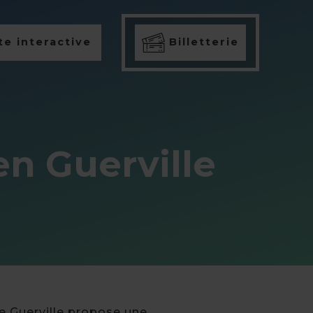
e interactive
Billetterie
en Guerville
de Guerville propose une