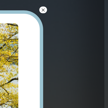
×
JOURS