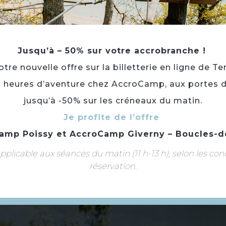
PR
Jusqu’à – 50% sur votre accrobranche !
re nouvelle offre sur la billetterie en ligne de Te
3 heures d’aventure chez AccroCamp, aux portes d
jusqu’à -50% sur les créneaux du matin.
Je profite de l’offre
amp Poissy
et
AccroCamp Giverny – Boucles-d
plicable aux séances du matin (11 h-13 h), selon les con
réservation.