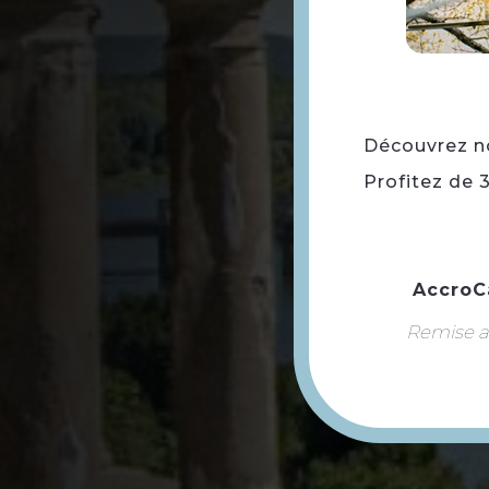
Découvrez not
Profitez de 
AccroC
Remise ap