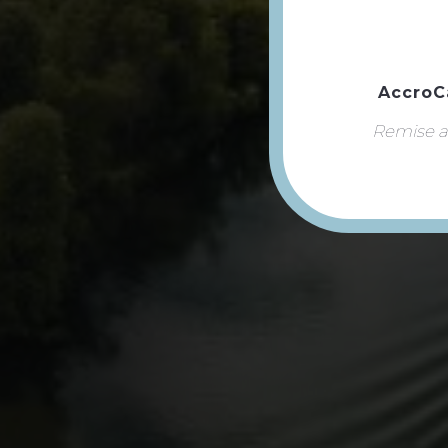
AccroC
Remise ap