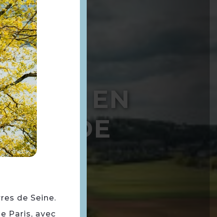
JOURS EN
RRES DE
INE
rres de Seine.
e Paris, avec