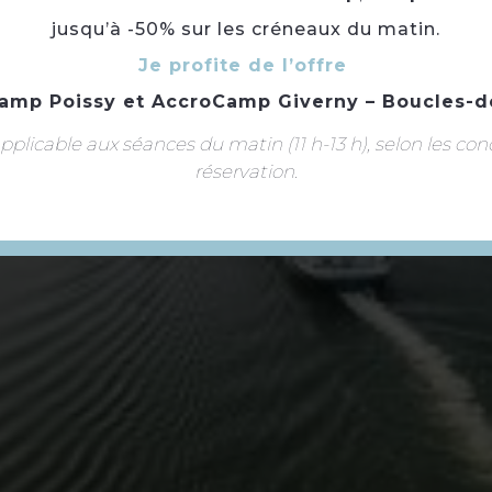
jusqu’à -50% sur les créneaux du matin.
Je profite de l’offre
amp Poissy
et
AccroCamp Giverny – Boucles-d
plicable aux séances du matin (11 h-13 h), selon les con
réservation.