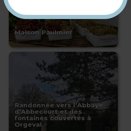
Maison Paulmier
Randonnée vers l’Abbaye
d’Abbecourt et des
fontaines couvertes à
Orgeval