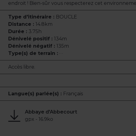
endroit ! Bien-sûr vous respecterez cet environneme
Type d'itinéraire :
BOUCLE
Distance :
14.8km
Durée :
3.75h
Dénivelé positif :
134m
Dénivelé négatif :
135m
Type(s) de terrain :
· ·
Accès libre.
Langue(s) parlée(s) :
Français
Abbaye d'Abbecourt
gpx - 16.9ko