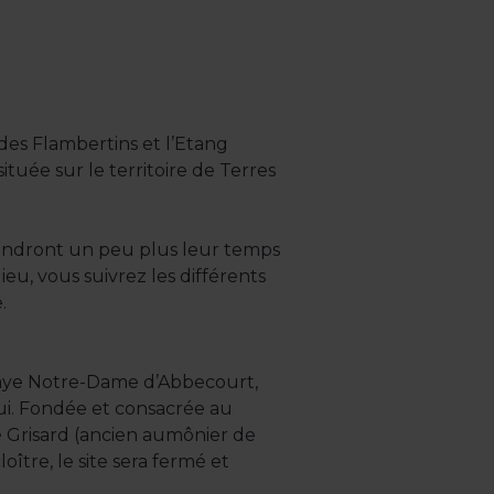
des Flambertins et l’Etang
ituée sur le territoire de Terres
prendront un peu plus leur temps
eu, vous suivrez les différents
.
bbaye Notre-Dame d’Abbecourt,
ui. Fondée et consacrée au
bé Grisard (ancien aumônier de
oître, le site sera fermé et