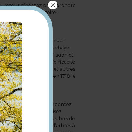
×
au retour n’hésitez pas à prendre
e d’Orgeval (www.histoire-
 de l’abbaye royale.
es couvertes, construites au
uites souterraines de l’abbaye.
 secrets ? Guy-Crescent Fagon et
taient convaincus de l’efficacité
oigner les maux de tête et autres
Le sieur Gouttard écrit en 1718 le
avec la nature, vous arpentez
s observent, vous croisez
vous traversez des sous-bois de
pause sous le bouquet d’arbres à