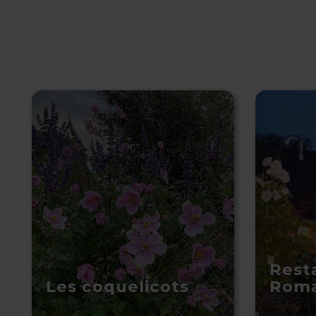
Resta
Les coquelicots
Rom