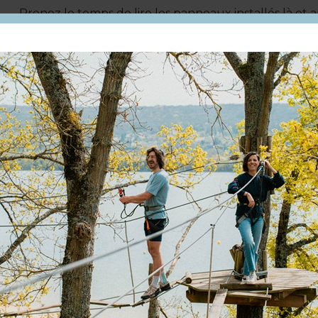
Prenez le temps de lire les panneaux installés là et 
contact avec les passionnés de l’association d’histoir
orgeval.fr) qui ont proposé une reconstitution en 3D
LES FONTAINES COUVERTES
Poursuivant votre chemin, vous accédez aux fontain
Moyen- âge, elles servaient à l’alimentation par cond
Enfin, la fontaine minérale vous dévoilera-t-elle ses
le sieur Gouttard, tous deux médecins de Louis XIV, é
de ses eaux qu’ils n’hésitaient pas à prescrire pour s
palpitations sans oublier les coliques néphrétiques ! 
« Traité des eaux minérales d’Abbecourt ».
NATURE OMNIPRESENTE
Cette randonnée vous permet une connexion totale 
un chemin où écureuils et champignons sculptés vou
nombres d’arbres remarquables tel un grand chêne, 
fougères, des prairies, de beaux vergers, faîtes une 