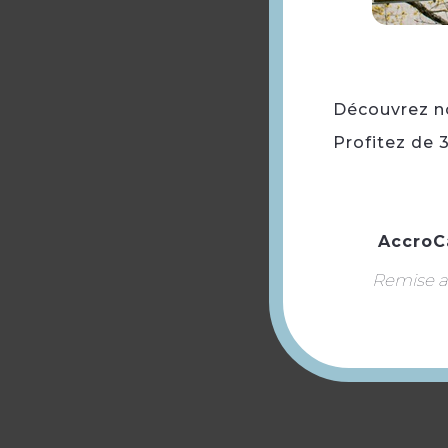
Découvrez not
Profitez de 
AccroC
Remise ap