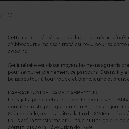
Cette randonnée s’inspire de la randonnée « la forêt 
d’Abbecourt » mais son tracé est revu pour sa partie s
de Seine.
Cet itinéraire est classé moyen, les moins aguerris 
pour savourer pleinement ce parcours. Quand il y a li
balisages tour à tour rouge et blanc, jaune et orange
L'ABBAYE NOTRE-DAME D'ABBECOURT
Le trajet à peine débuté, suivez le chemin vers l’A
dont il ne reste plus que quelques ruines aujourd’h
XIIème siècle, reconstruite à la fin du XVIIème, l’ab
Louis XV) la transforme et lui adjoint une galerie de cl
détruit lors de la Révolution de 1789.