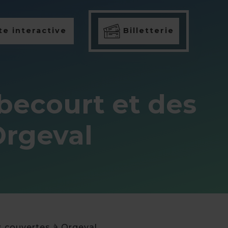
e interactive
Billetterie
becourt et des
Orgeval
 couvertes à Orgeval.