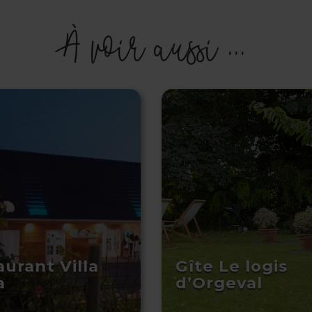
À voir aussi ...
urant Villa
Gîte Le logis
a
d’Orgeval