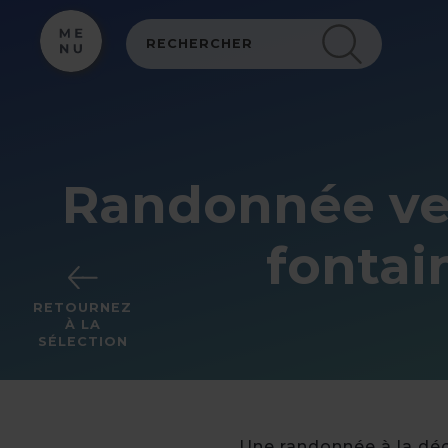
Panneau de gestion des cookies
Randonnée ver
fontai
RETOURNEZ
À LA
SÉLECTION
Une randonnée à la déc