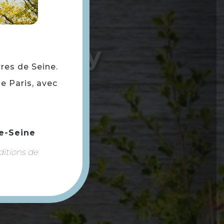
ntes
Andrésy
rres de Seine.
e Paris, avec
e-Seine
ditions de