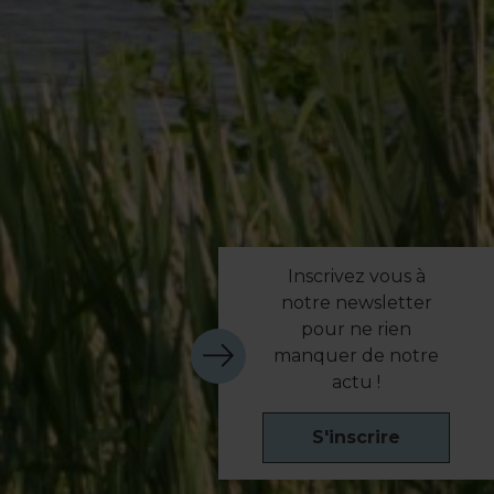
Inscrivez vous à
notre newsletter
pour ne rien
manquer de notre
actu !
S'inscrire