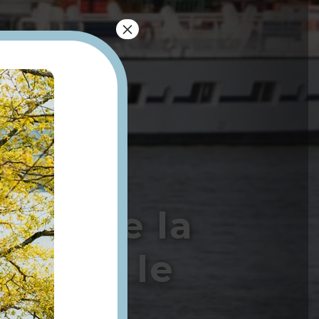
×
lade de la
maine, le
ng des