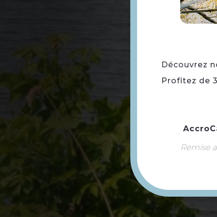
Découvrez not
Profitez de 
AccroC
Remise ap