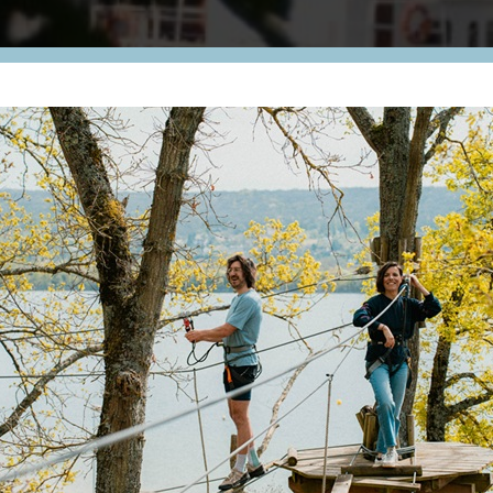
Ba
se
lo