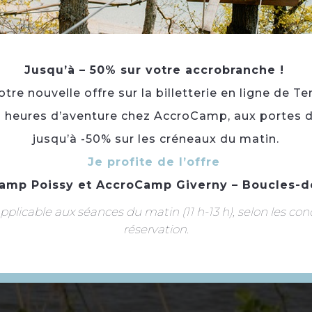
se
d’
Jusqu’à – 50% sur votre accrobranche !
re nouvelle offre sur la billetterie en ligne de Te
3 heures d’aventure chez AccroCamp, aux portes d
jusqu’à -50% sur les créneaux du matin.
Je profite de l’offre
amp Poissy
et
AccroCamp Giverny – Boucles-d
plicable aux séances du matin (11 h-13 h), selon les con
réservation.