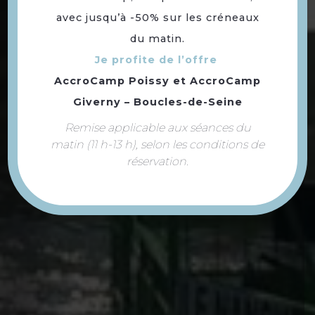
avec jusqu’à -50% sur les créneaux
du matin.
Je profite de l’offre
AccroCamp Poissy
et
AccroCamp
Giverny – Boucles-de-Seine
Remise applicable aux séances du
matin (11 h-13 h), selon les conditions de
réservation.