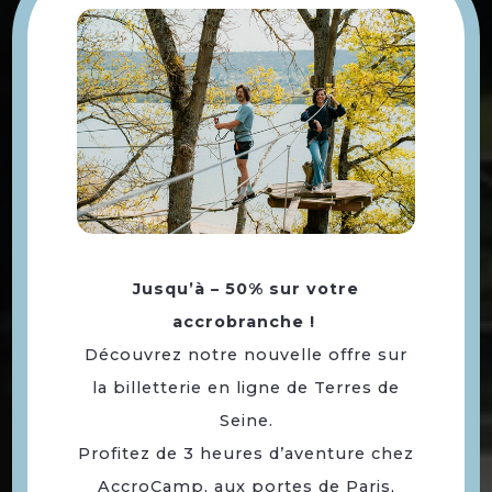
Jusqu’à – 50% sur votre
accrobranche !
L’Île Nancy
Découvrez notre nouvelle offre sur
la billetterie en ligne de Terres de
Seine.
PLAN
Profitez de 3 heures d’aventure chez
AccroCamp, aux portes de Paris,