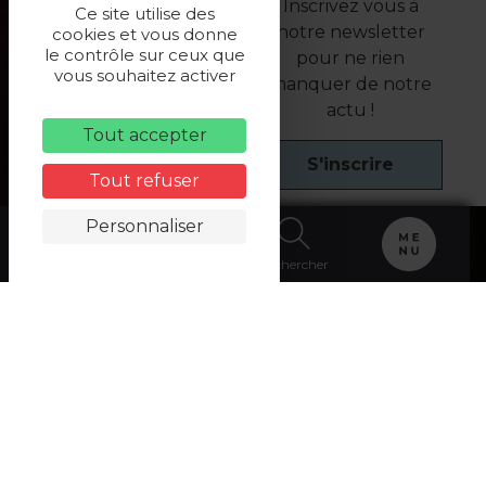
Inscrivez vous à
Ce site utilise des
notre newsletter
cookies et vous donne
le contrôle sur ceux que
pour ne rien
vous souhaitez activer
manquer de notre
actu !
Tout accepter
S'inscrire
Tout refuser
Personnaliser
Carte
Billetterie
Rechercher
Accueil
>
Découvrir
>
BORDS DE SEINE
> L’Île Nancy
L’Île Nancy à Andrésy
comme une bulle de nature