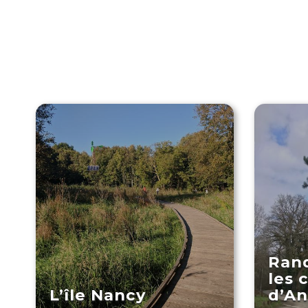
Ran
les 
L’île Nancy
d’An