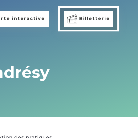
rte interactive
Billetterie
ndrésy
otion des pratiques