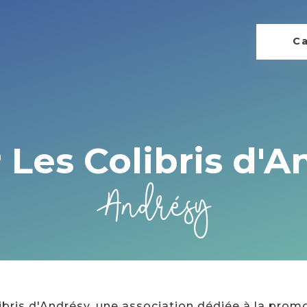
Ca
Les Colibris d'A
Andrésy
bris d'Andrésy, une association dédiée à la prom