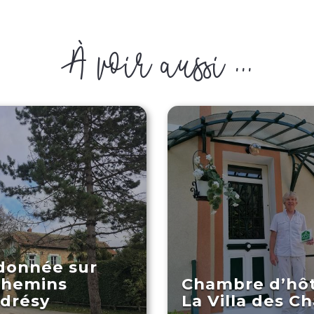
À voir aussi ...
donnée sur
chemins
Chambre d’hô
drésy
La Villa des C