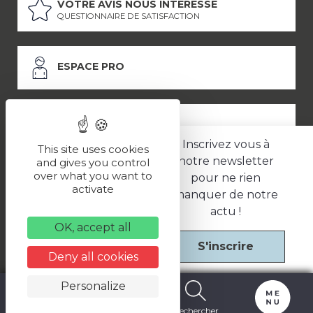
VOTRE AVIS NOUS INTÉRESSE
QUESTIONNAIRE DE SATISFACTION
ESPACE PRO
ESPACE PRESSE
Inscrivez vous à
This site uses cookies
notre newsletter
and gives you control
over what you want to
pour ne rien
LES PARTENAIRES
activate
manquer de notre
–
–
Mentions légales
Politique de confidentialité
CGV
actu !
OK, accept all
S'inscrire
Une réalisation
Deny all cookies
Personalize
Carte
Billetterie
Rechercher