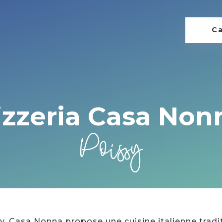
Ca
izzeria Casa Non
Poissy
y, Casa Nonna propose une cuisine italienne tradi