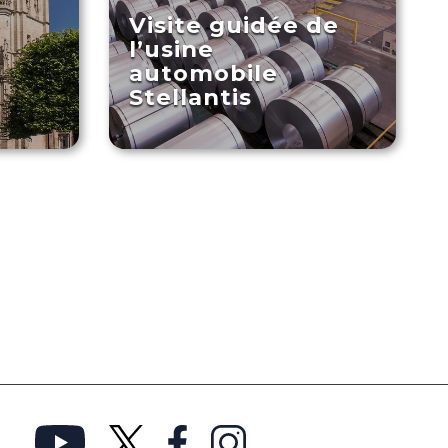
Visite guidée de
l’usine
automobile
Stellantis