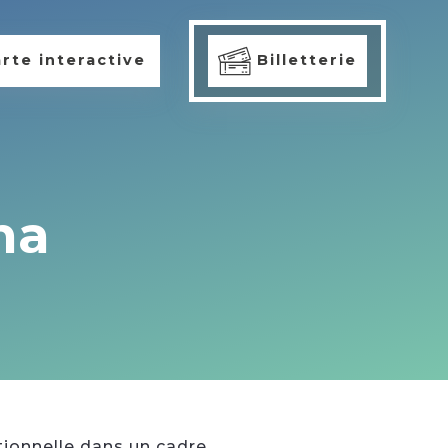
rte interactive
Billetterie
na
tionnelle dans un cadre