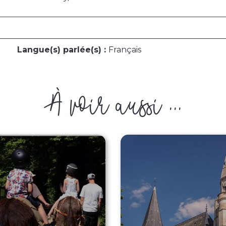
Langue(s) parlée(s) :
Français
À voir aussi ...