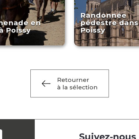
Randonnée
menade en
pédestre dans
à Poissy
Poissy
Retourner
à la sélection
Suivez-nous