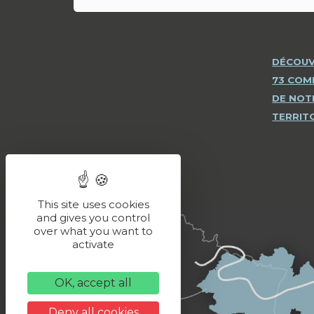
DÉCOUV
73 CO
DE NOT
TERRIT
This site uses cookies
and gives you control
over what you want to
activate
OK, accept all
Deny all cookies