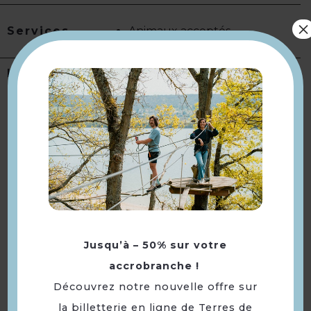
×
Services
Animaux acceptés
Langues
Langue(s) parlée(s) :
Français
À voir aussi ...
Jusqu’à – 50% sur votre
accrobranche !
Découvrez notre nouvelle offre sur
la billetterie en ligne de Terres de