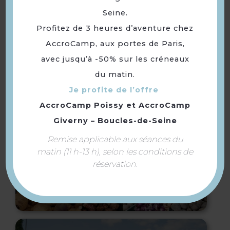
Seine.
Restaurant Les Voiles
Profitez de 3 heures d’aventure chez
AccroCamp, aux portes de Paris,
avec jusqu’à -50% sur les créneaux
du matin.
Je profite de l’offre
AccroCamp Poissy
et
AccroCamp
Giverny – Boucles-de-Seine
Remise applicable aux séances du
matin (11 h-13 h), selon les conditions de
réservation.
EARL Famille Fremin
(Ferme de la Haye)