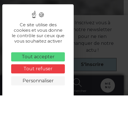
Inscrivez vous à
Ce site utilise des
notre newsletter
cookies et vous donne
le contrôle sur ceux que
pour ne rien
vous souhaitez activer
manquer de notre
actu !
Tout accepter
S'inscrire
Tout refuser
Personnaliser
Carte
Billetterie
Rechercher
Accueil
>
WEEK-ENDS INSOLITES EN TERRES DE
SEINE
>
SEJOURS EN TERRES DE SEINE
>
week-end à
30 minutes de Paris
> où dormir à 30 minutes de Paris